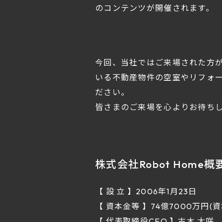
のコンテンツが開催されます。
今回、当社ではご来場された方
いる不動産物件の空室やリフォ
ださい。
皆さまのご来場を心よりお待ち
株式会社Robot Home概
【 設 立 】2006年1月23日
【 資本金等 】74億7000万円(
【 代表取締役CEO 】古木 大咲