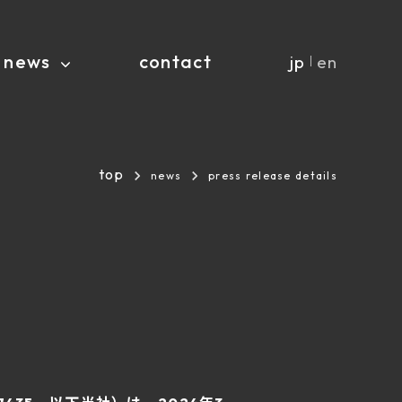
news
contact
jp
en
｜
top
news
press release details