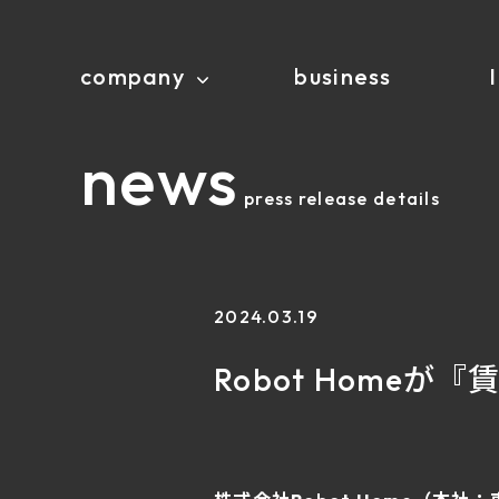
company
business
news
press release details
2024.03.19
Robot Homeが