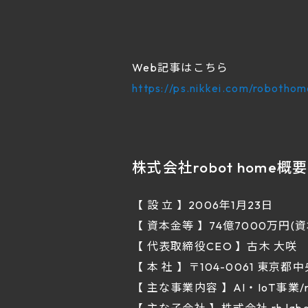
Web記事はこちら
https://ps.nikkei.com/robotho
株式会社robot home概要
【 設 立 】2006年1月23日
【 資本金等 】74億7000万円(
【 代表取締役CEO 】古木 大咲
【 本 社 】〒104-0061 東京都中央
【 主な事業内容 】AI・IoT事業/r