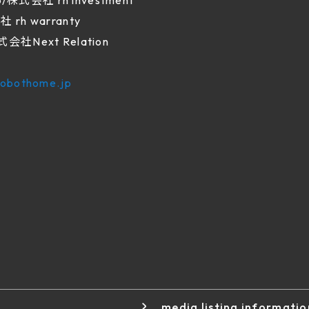
株式会社 rh investment
 rh warranty
Next Relation
.robothome.jp
media listing informatio