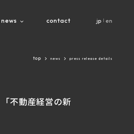
news
contact
jp
en
｜
top
news
press release details
る「不動産経営の新