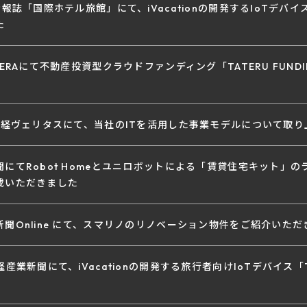
情報誌「国際ホテル旅館」にて、iVacationの開発するIoTデバイス
た
AERAにて不動産投資型クラウドファンディング「TATERU FUN
の日経ヴェリタスにて、当社のITを活用した事業モデルについて取
にてRobot Homeとユニロボットによる「賃貸住宅キット」
載いただきました
聞Online にて、スマリノのリノベーション物件をご紹介いただ
経産業新聞にて、iVacationの開発する旅行者向けIoTデバイス「