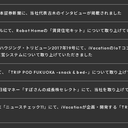
の日本証券新聞に、当社代表古木のインタビューが掲載されました
ナルにて、Robot Homeの「賃貸住宅キット」について取り上げ
ハウジング・トリビューン2017年19号にて、iVacationのIoT
た運営システムについて取り上げていただきました
sにて、「TRIP POD FUKUOKA -snack & bed-」について取
行の日経マネー「すぽさんの成長株セレクト」にて、当社を取り上げ
HK「ニュースチェック11」にて、iVacationが企画・開発する「T