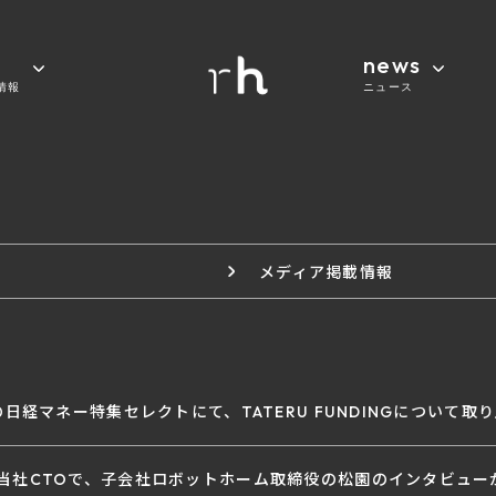
news
情報
ニュース
メディア掲載情報
YLEの日経マネー特集セレクトにて、TATERU FUNDINGについ
anに当社CTOで、子会社ロボットホーム取締役の松園のインタビュ