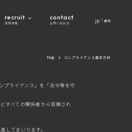
recruit
contact
jp
en
｜
採用情報
お問い合わせ
top
コンプライアンス基本方針
「コンプライアンス」を「法令等を守
などすべての関係者から信頼され
推進してまいります。