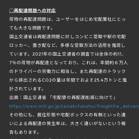
◯再配達問題への対応
荷物の再配達問題は、ユーザーをはじめ宅配業社にとっ
ても大きな問題です。
国土交通省は再配達問題に対しコンビニ受取や駅の宅配
ロッカー、置き配など、多様な受取方法の活用を推奨し
ています。2021年の国土交通省の調査では全体の約11．
7％の荷物が再配達となっており、これは、年間約６万人
のドライバーの労働力に相当し、また再配達のトラック
から排出されるCO2の量は年間でおよそ25.4万トンと推
計されています。
出典：国土交通省 「宅配便の再配達削減に向けて」
https://www.mlit.go.jp/seisakutokatsu/freight/re_delive
その他にも、居住形態や宅配ボックスの有無といった違
いによる再配達の発生率は、大きく違いがないという報
告もあります。