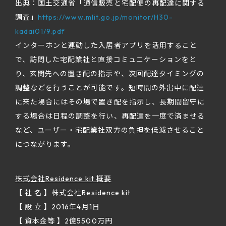
出典：国土交通省「通信販売と宅配便の再配達に関する
調査」
https://www.mlit.go.jp/monitor/H30-
kadai01/9.pdf
インターホンと連動した入居者アプリを活用すること
で、訪問した宅配業社と直接コミュニケーションをと
り、玄関先への置き配の指示や、次回配達タイミングの
調整などを行うことが可能です。短時間の外出中に配達
に来た場合にはその場で置き配を指示し、長期間留守に
する場合は日程の調整を行い、再配達を一度で済ませる
など、ユーザー・宅配業社双方の負担を低減させること
につながります。
株式会社Residence kit 概要
【 社 名 】株式会社Residence kit
【 設 立 】2016年4月1日
【 資本金等 】2億5500万円