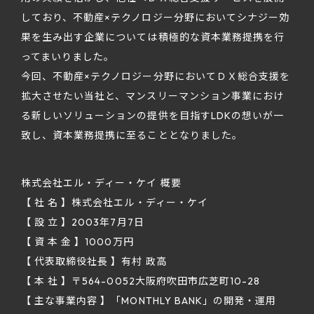
しており、不動産×テクノロジー分野においてシナジー効
果を生み出す企業については積極的な資本業務提携を行
ってまいりました。
今回、不動産×テクノロジー分野においてＤＸ総合支援を
拡大させたい当社と、マンスリーマンション事業におけ
る新しいソリューションの提供を目指すLDKの想いが一
致し、資本業務提携に至ることとなりました。
株式会社エル・ディー・ケイ 概要
【 社 名 】株式会社エル・ディー・ケイ
【 設 立 】2003年7月7日
【 資 本 金 】1000万円
【 代表取締役社長 】有村 政高
【 本 社 】〒564-0052大阪府吹田市広芝町10-28
【 主な事業内容 】「MONTHLY BANK」の開発・運用